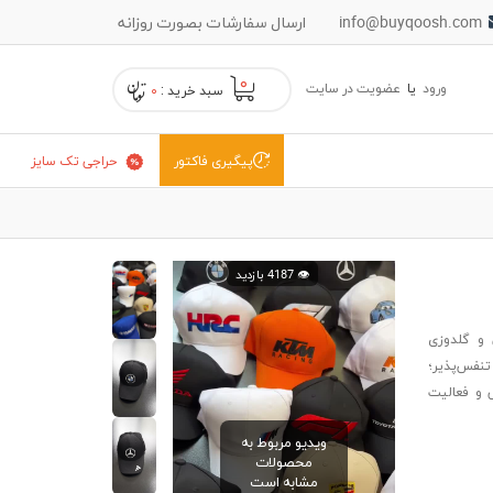
info@buyqoosh.com
ارسال سفارشات بصورت روزانه
۰
ورود
یا
عضویت در سایت
سبد خرید :
۰
حراجی تک سایز
پیگیری فاکتور
👁️ 4187 بازدید
 و گلدوزی
تنفس‌پذیر؛
ی و فعالیت
ویدیو مربوط به
محصولات
مشابه است