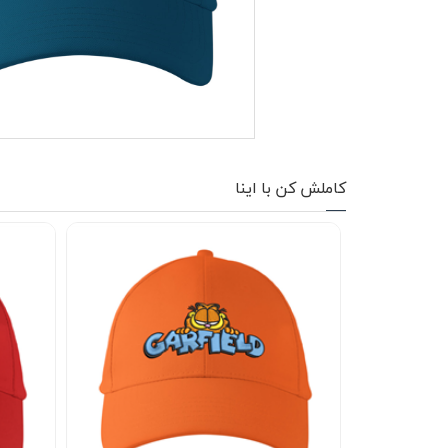
کاپشن زمستانی
تیشرت آستین بلند
شلوار اسلش
پافر
کاملش کن با اینا
شلوارک
کفش
دورس
کوله و کیف
هودی
سویشرت زیپدار