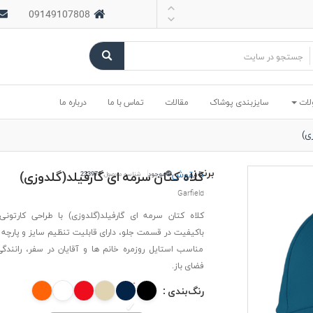
09149107808
لات
سایزبندی پوشاک
مقالات
تماس با ما
درباره ما
ی)
برند :
بایقوش
کلاه کتان سرمه ای گارفیلد(گلدوزی)
موجود
شناسه محصول:
#23397
Garfield
کلاه کتان سرمه ای گارفیلد(گلدوزی) با طراحی کارتونی
باکیفیت در قسمت جلو، دارای قابلیت تنظیم سایز و پارچه 
مناسب استایل روزمره خانم ها و آقایان در سفر، رانندگ
فضای باز.
رنگ‌بندی :