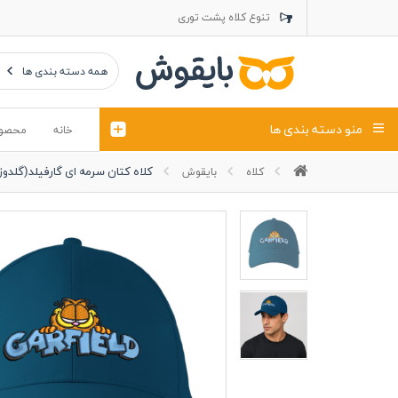
تنوع کلاه پشت توری
تنوع کلاه کتان
تنوع تراول ماک
همه دسته بندی ها
منو دسته بندی ها
خانه
محصو
کلاه کتان سرمه ای گارفیلد(گلدوز
کلاه
بایقوش
تیشرت
کلاه
پولوشرت
تیشِرت اور
پولوشرت آستین بلند
کاپشن بهاری (ژاکت)