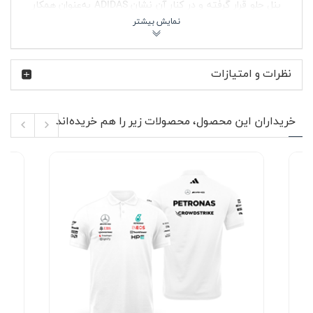
پنل جلو قرار گرفته و در کنار آن نشان ADIDAS به‌عنوان همکار
رسمی تیم Mercedes-AMG F1 دیده می‌شود. این ترکیب،
حس حضور در پادوک مسابقات فرمول یک را به استایل روزمره
شما می‌آورد.
تیم Mercedes-AMG Petronas یکی از موفق‌ترین تیم‌های
نظرات و امتیازات
تاریخ فرمول یک است؛ تیمی که با مهندسی دقیق آلمانی و
همکاری AMG و مرسدس بنز، سال‌ها در صدر رقابت‌ها بوده.
کالکشن 2025 با همکاری ADIDAS طراحی شده و تمرکز آن روی
خریداران این محصول، محصولات زیر را هم خریده‌اند
ترکیب عملکرد ورزشی و پوشش شهری است. کلاه کتان سفید
مرسدس فرمول یک فصل 2025 (گلدوزی) دقیقاً در همین راستا
ساخته شده؛ ساده، کاربردی و نزدیک به دنیای واقعی مسابقه.
ویژگی‌های محصول 🧢
جنس کتان تنفس‌پذیر مناسب استفاده طولانی‌مدت
گلدوزی برجسته لوگوی Mercedes-Benz در قسمت جلو
نشان ADIDAS روی بدنه کلاه
قابلیت تنظیم سایز در قسمت پشت کلاه
قطر داخلی حدود 19 سانتی‌متر
طول نقاب 7 سانتی‌متر برای محافظت مناسب در برابر
آفتاب
مناسب خانم‌ها و آقایان