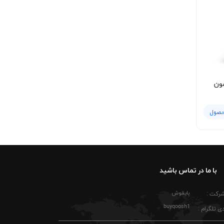
ون
حصول
با ما در تماس باشید
بایقوش
شرکت :
buyqoosh1
ی تلگرام :