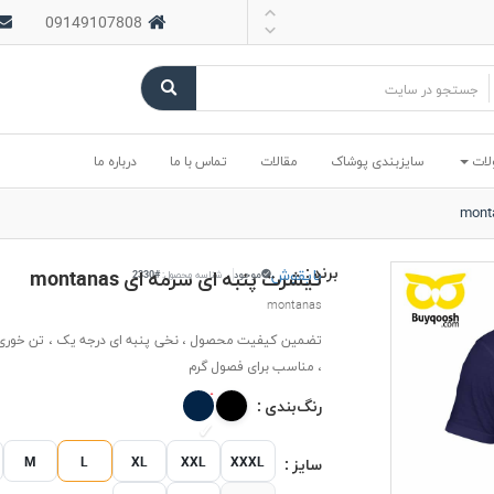
09149107808
لات
سایزبندی پوشاک
مقالات
تماس با ما
درباره ما
برند :
بایقوش
تیشرت پنبه ای سرمه ای montanas
موجود
شناسه محصول:
#2330
montanas
تضمین کیفیت محصول ، نخی پنبه ای درجه یک ، تن خوری 
، مناسب برای فصول گرم
رنگ‌بندی :
M
L
XL
XXL
XXXL
سایز :