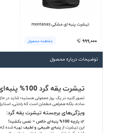
لیوان و ماگ
لباس کار
تیشرت پنبه ای مشکی montanas
کلاه بافت
دستکش
۹۹۹,۰۰۰
مشاهده محصول
گردنی کلاه شو
توضیحات درباره محصول
تیشرت یقه گرد 100% پنبه‌ای – راحتی بی‌نقص، استایل بی‌دغدغه
تصور کنید در یک روز معمولی هستید؛ شاید در حال 
ساده، بلکه همراهی مطمئن است که راحتی، استایل و 
ویژگی‌های برجسته تیشرت یقه گرد:
🌿
پارچه 100% پنبه‌ای خالص – نفس بکشید!
این تیشرت از
پنبه‌ی طبیعی و لطیف
تهیه شده که پ
فقط یک تعادل بی‌نقص برای تمام روزهای سال.