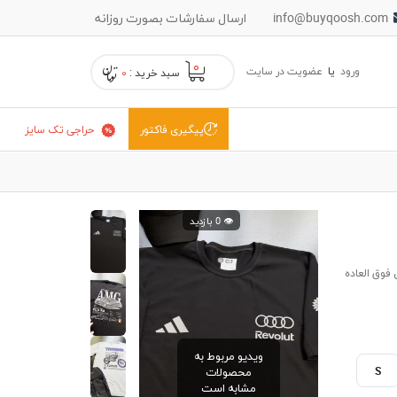
info@buyqoosh.com
ارسال سفارشات بصورت روزانه
۰
ورود
یا
عضویت در سایت
سبد خرید :
۰
حراجی تک سایز
پیگیری فاکتور
👁️ 0 بازدید
فوق العاده
ویدیو مربوط به
S
محصولات
مشابه است