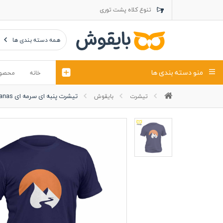
تنوع کلاه پشت توری
تنوع کلاه کتان
تنوع تراول ماک
همه دسته بندی ها
منو دسته بندی ها
خانه
محصو
تیشرت پنبه ای سرمه ای montanas
تیشرت
بایقوش
تیشرت
کلاه
پولوشرت
تیشِرت اور
پولوشرت آستین بلند
کاپشن بهاری (ژاکت)