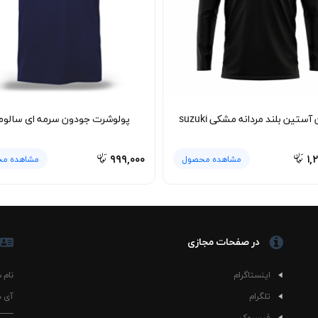
آستین بلند مردانه مشکی suzuki
پولوشرت جودون سرمه ای سالوم
۹۹۹,۰۰۰
۱,
مشاهده محصول
مشاهده م
در صفحات مجازی
اینستاگرام
نام 
تلگرام
آی د
فیسبوک