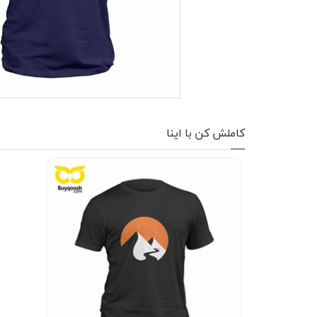
کاپشن زمستانی
تیشرت آستین بلند
شلوار اسلش
پافر
کاملش کن با اینا
شلوارک
کفش
دورس
کوله و کیف
هودی
سویشرت زیپدار