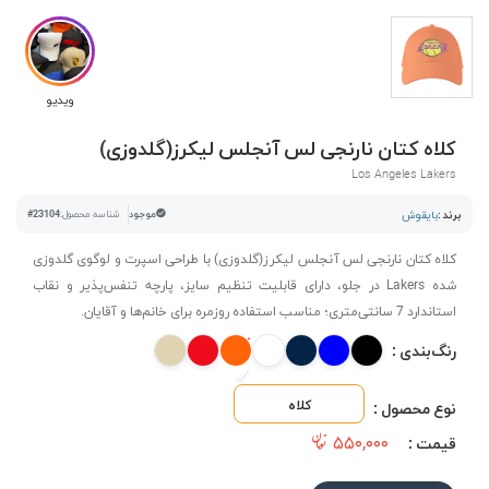
ویدیو
کلاه کتان نارنجی لس آنجلس لیکرز(گلدوزی)
Los Angeles Lakers
برند :
بایقوش
موجود
شناسه محصول:
#23104
کلاه کتان نارنجی لس آنجلس لیکرز(گلدوزی) با طراحی اسپرت و لوگوی گلدوزی
شده Lakers در جلو، دارای قابلیت تنظیم سایز، پارچه تنفس‌پذیر و نقاب
استاندارد 7 سانتی‌متری؛ مناسب استفاده روزمره برای خانم‌ها و آقایان.
رنگ‌بندی :
کلاه
نوع محصول :
۵۵۰,۰۰۰
قیمت :