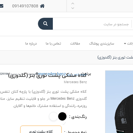
09149107808
لات
سایزبندی پوشاک
مقالات
تماس با ما
درباره ما
ت توری بنز (گلدوزی)
برند :
مرسدس بنز mercedes benz
کلاه مشکی پشت توری بنز (گلدوزی)
موجود
شناسه محصول:
#22919
Mercedes Benz
کلاه مشکی پشت توری بنز (گلدوزی) با پارچه کتان تنفس‌پ
گلدوزی Mercedes Benz در جلو و قابلیت تنظیم سای
روزمره، رانندگی و استفاده مشترک خانم‌ها و آقایان.
رنگ‌بندی :
کلاه پشت توری
نوع محصول :