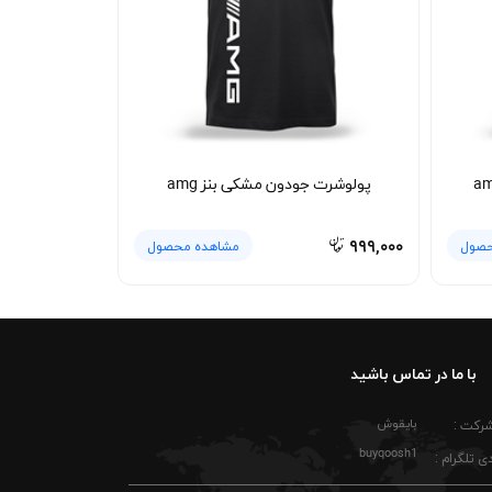
پولوشرت جودون مشکی بنز amg
۹۹۹,۰۰۰
حصول
مشاهده محصول
با ما در تماس باشید
بایقوش
شرکت :
buyqoosh1
ی تلگرام :