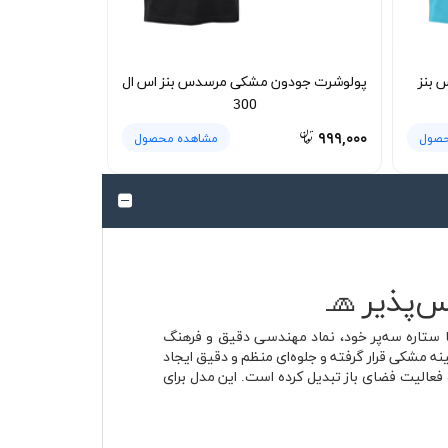
 بنز
پولوشرت جودون مشکی مرسدس بنز اس ال
300
۹۹۹,۰۰۰
حصول
مشاهده محصول
‌پذیر 🧢
شکی پشت توری بنز (گلدوزی) ترکیبی از استایل خیابانی و حال‌وهوای دنیای مرسدس بنز است؛ برندی که از سال 1926 با ستاره سه‌پر خود، نماد مهندسی دقیق و فرهنگ
رت گلدوزی شده با دوخت برجسته روی زمینه مشکی قرار گرفته و جلوه‌ای منظم و دقیق ایجاد
 فعالیت فضای باز تبدیل کرده است. این مدل برای