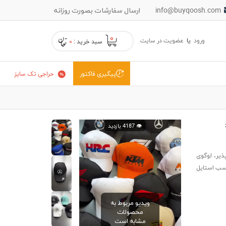
info@buyqoosh.com
ارسال سفارشات بصورت روزانه
۰
ورود
یا
عضویت در سایت
سبد خرید :
۰
حراجی تک سایز
پیگیری فاکتور
👁️ 4187 بازدید
ذیر، لوگوی
ز، مناسب استایل
ویدیو مربوط به
محصولات
مشابه است