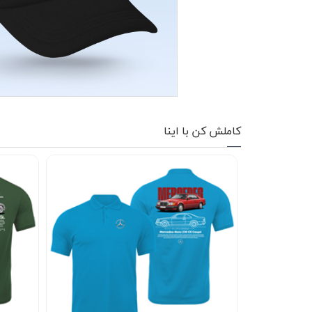
کاپشن زمستانی
تیشرت آستین بلند
شلوار اسلش
پافر
کاملش کن با اینا
شلوارک
کفش
دورس
کوله و کیف
هودی
سویشرت زیپدار