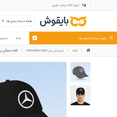
تنوع کلاه پشت توری
تنوع کلاه کتان
تنوع تراول ماک
همه دسته بندی ها
منو دسته بندی ها
خانه
محصو
کلاه مشکی پش
کلاه
مرسدس بنز mercedes benz
تیشرت
کلاه
پولوشرت
تیشِرت اور
پولوشرت آستین بلند
کاپشن بهاری (ژاکت)