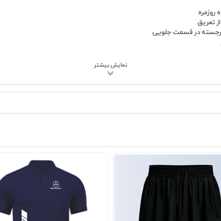
 روزمره
ز تعریق
ان
ه که در عین استحکام، حس سبکی قابل قبولی روی سر ایجاد کند. بخش توری 
داشته باشد؛ ویژگی‌ای که هنگام رانندگی در روزهای گرم
 بنز (گلدوزی) را حفظ کند. دوخت گلدوزی جلو، تمیز و منظم است و با گذشت ز
هادی 🚗
 برای کسانی است که به دنیای خودرو، به‌خصوص مرسدس بنز علاقه دارند و دوس
شکی یا سفید و شلوار جین ست کنید. اگر استایل نیمه‌رسمی اسپرت را می‌پسن
لاه باعث می‌شود به‌راحتی با کاپشن چرم، هودی یا حتی لباس‌های روشن‌تر ه
ست.
ه را با ماشین لباسشویی نشویید. شستشوی دستی با آب سرد و شوینده ملایم ب
ید تا رنگ مشکی آن ثابت بماند و تغییر شکل ندهد. با رعایت این نکات ساده،