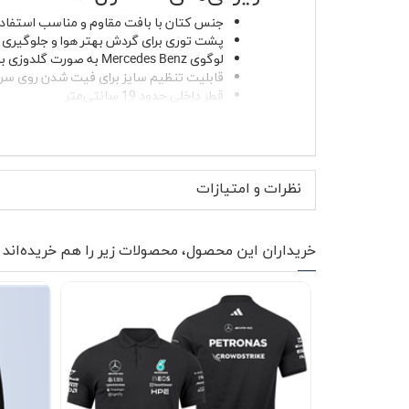
جنس کتان با بافت مقاوم و مناسب استفاده
پشت توری برای گردش بهتر هوا و جلوگیری ا
لوگوی Mercedes Benz به صورت گلدوزی برجسته در قسمت جلویی
قابلیت تنظیم سایز برای فیت شدن روی سر
قطر داخلی حدود 19 سانتی‌متر
طول نقاب 7 سانتی‌متر با فرم استاندارد
مناسب استفاده مشترک برای خانم ها و آقای
پارچه کتان این کلاه کپ به گونه‌ای انتخاب شد
نظرات و امتیازات
محافظت کند و هم ظاهر اسپرت کلاه مشکی پشت توری
موارد استفاده و استایل پیشن
خریداران این محصول، محصولات زیر را هم خریده‌اند
کلاه مشکی پشت توری بنز (گلدوزی) انتخاب جذابی
برای استایل روزمره می‌توانید آن را با تیشرت م
کتانی مینیمال نتیجه تمیزی می‌دهد. رنگ مشکی ک
دورهمی‌های دوستانه هم این مدل کاملاً کاربردی ا
نحوه شستشو و نگهداری 🧼
برای حفظ فرم نقاب و دوام گلدوزی، ترجیحاً کلا
معرض حرارت مستقیم یا نور شدید آفتاب قرار نده