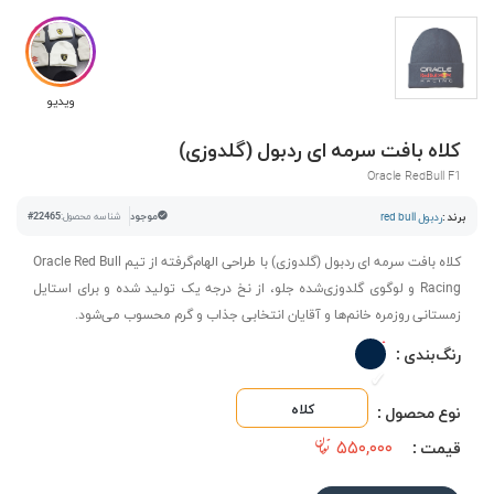
ویدیو
کلاه بافت سرمه ای ردبول (گلدوزی)
Oracle RedBull F1
برند :
ردبول red bull
موجود
شناسه محصول:
#22465
کلاه بافت سرمه ای ردبول (گلدوزی) با طراحی الهام‌گرفته از تیم Oracle Red Bull
Racing و لوگوی گلدوزی‌شده جلو، از نخ درجه یک تولید شده و برای استایل
زمستانی روزمره خانم‌ها و آقایان انتخابی جذاب و گرم محسوب می‌شود.
رنگ‌بندی :
کلاه
نوع محصول :
۵۵۰,۰۰۰
قیمت :