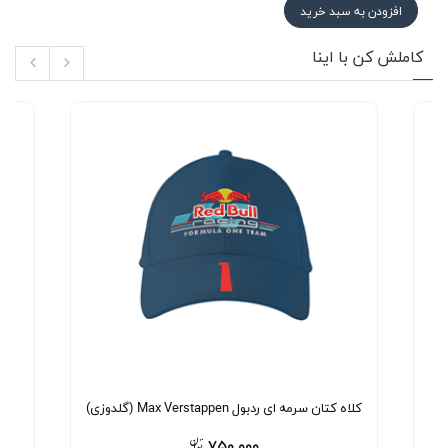
افزودن به سبد خرید
کاملش کن با اینا
کلاه کتان سرمه ای ردبول Max Verstappen (گلدوزی)
کلاه 
۷۵۰,۰۰۰