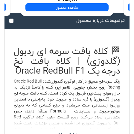
مشاهده محصول
توضیحات درباره محصول
🏁 کلاه بافت سرمه ای ردبول
(گلدوزی) | کلاه بافت نخ
درجه یک Oracle RedBull F1
رنگ سرمه‌ای عمیق در کنار لوگوی گلدوزی‌شده Oracle Red Bull
Racing روی بخش جلویی، ظاهر این کلاه را کاملاً نزدیک به
حال‌وهوای پیت‌لین فرمول یک کرده است. کلاه بافت سرمه ای
ردبول (گلدوزی) با فرم ساده و اسپرت خود، به‌راحتی با استایل
روزمره زمستانی ست می‌شود و برای کسانی که به دنیای
موتوراسپرت و مسابقات Formula 1 علاقه دارند، حس
متفاوتی ایجاد می‌کند. روی قسمت جلوی کلاه، لوگوی Red
Bull به‌صورت گلدوزی اجرا شده و همین جزئیات باعث شده
ظاهر کار از مدل‌های چاپی معمولی حرفه‌ای‌تر دیده شود. بافت