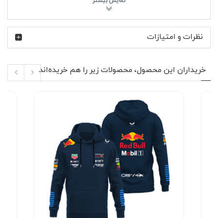
نرم و کشسان این مدل باعث می‌شود روی سر فرم راحتی داشته
باشد و برای استفاده طولانی در هوای سرد آزاردهنده نباشد.
تیم Oracle Red Bull Racing در سال‌های اخیر یکی از مهم‌ترین
نظرات و امتیازات
نام‌های فرمول یک بوده و طراحی محصولات مرتبط با این تیم
معمولاً ترکیبی از انرژی، سرعت و رنگ‌بندی مسابقه‌ای است.
استفاده از رنگ سرمه‌ای در کنار لوگوی ردبول، دقیقاً همان
فضایی را تداعی می‌کند که در لباس رانندگان و تجهیزات رسمی
خریداران این محصول، محصولات زیر را هم خریده‌اند
تیم دیده می‌شود. کلاه بافت سرمه ای ردبول (گلدوزی) برای
کسانی جذاب است که استایل اسپرت روزمره را با المان‌های
موتوراسپرت ترکیب می‌کنند؛ چه در خیابان، چه در سفر و چه
هنگام تماشای مسابقات.
🔥 ویژگی‌های محصول
کلاه بافت زمستانی با طراحی الهام‌گرفته از Oracle Red
Bull F1
رنگ سرمه‌ای قابل ست شدن با استایل زنانه و مردانه
لوگوی Red Bull گلدوزی‌شده روی قسمت جلویی کلاه
تولید شده از نخ درجه یک نرم و گرم
وزن سبک و مناسب استفاده روزمره
کشسانی مناسب برای قرارگیری راحت روی سر
دوام خوب بافت و حفظ فرم در استفاده مداوم