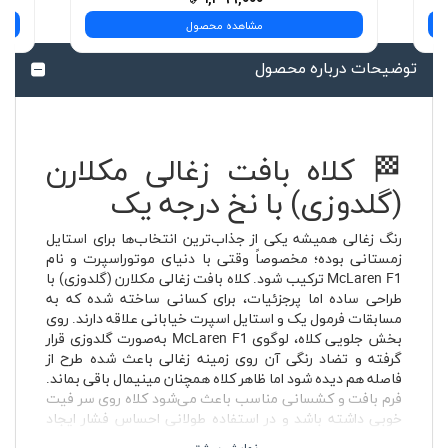
مشاهده محصول
توضیحات درباره محصول
🏁 کلاه بافت زغالی مکلارن
(گلدوزی) با نخ درجه یک
رنگ زغالی همیشه یکی از جذاب‌ترین انتخاب‌ها برای استایل
زمستانی بوده؛ مخصوصاً وقتی با دنیای موتوراسپرت و نام
McLaren F1 ترکیب شود. کلاه بافت زغالی مکلارن (گلدوزی) با
طراحی ساده اما پرجزئیات، برای کسانی ساخته شده که به
مسابقات فرمول یک و استایل اسپرت خیابانی علاقه دارند. روی
بخش جلویی کلاه، لوگوی McLaren F1 به‌صورت گلدوزی قرار
گرفته و تضاد رنگی آن روی زمینه زغالی باعث شده طرح از
فاصله هم دیده شود اما ظاهر کلاه همچنان مینیمال باقی بماند.
فرم بافت و کشسانی مناسب باعث می‌شود کلاه روی سر فیت
خوبی داشته باشد و در استفاده طولانی احساس فشار ایجاد
نکند.