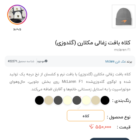
ویدیو
کلاه بافت زغالی مکلارن (گلدوزی)
mclaren f1
برند :
مک لارن Mclare
موجود
شناسه محصول:
#22271
کلاه بافت زغالی مکلارن (گلدوزی) با بافت نرم و کشسان از نخ درجه یک تولید
شده و لوگوی گلدوزی‌شده McLaren F1 روی بخش جلویی، حال‌وهوای
موتوراسپرت را به استایل زمستانی خانم‌ها و آقایان اضافه می‌کند.
رنگ‌بندی :
کلاه
نوع محصول :
۵۵۰,۰۰۰
قیمت :