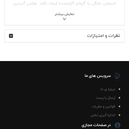
احساس خفگی یا گرمای آزاردهنده ایجاد نکند. طراحی آستین
کوتاه و یقه گرد کشباف هم فرم کلاسیک و راحت تیشرت را حفظ
کرده تا هم در استایل زنانه و مردانه قابل استفاده باشد و هم در
موقعیت‌های مختلف روزمره کاربرد داشته باشد.
ولنتینو روسی که با لقب «دکتر روسی» شناخته می‌شود، یکی
نظرات و امتیازات
از مهم‌ترین چهره‌های تاریخ مسابقات MotoGP است؛
موتورسوار ایتالیایی‌ای که سال‌ها با شماره معروف 46 در
پیست‌ها رقابت کرد و طرفداران زیادی در سراسر دنیا دارد.
تیشرت پنبه ای قرمز ولنتینو روسی ( دکتر روسی ) حس فرهنگ
موتوراسپرت را به استایل خیابانی نزدیک می‌کند و برای کسانی
که عاشق سرعت، هیجان مسابقه و فضای پیت‌لین هستند،
جذابیت خاصی دارد.
سرویس های ما
🔥 ویژگی‌های محصول
درباره ی ما
پارچه پنبه ای نرم و تنفس پذیر مناسب استفاده روزانه
رنگ قرمز چشمگیر مناسب استایل اسپرت و خیابانی
ارسال با پست
یقه گرد کشباف با فرم راحت و ایست مناسب روی بدن
قوانین و مقررات
آستین کوتاه مناسب فصل گرم و قابل استفاده زیر
کاپشن در پاییز
اندازه گیری لباس
پارچه بدون پرز برای حفظ ظاهر مرتب لباس در استفاده
در صفحات مجازی
مداوم