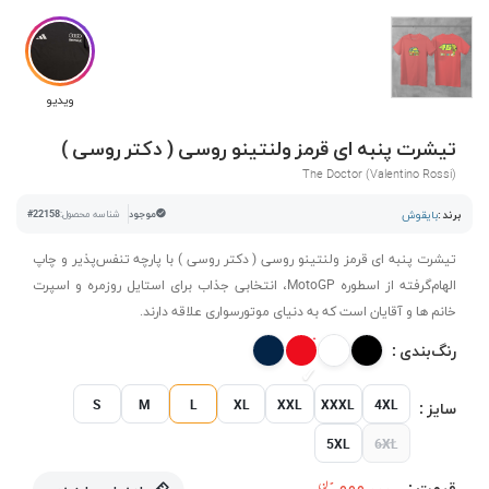
ویدیو
تیشرت پنبه ای قرمز ولنتینو روسی ( دکتر روسی )
The Doctor (Valentino Rossi)
برند :
بایقوش
موجود
شناسه محصول:
#22158
تیشرت پنبه ای قرمز ولنتینو روسی ( دکتر روسی ) با پارچه تنفس‌پذیر و چاپ
الهام‌گرفته از اسطوره MotoGP، انتخابی جذاب برای استایل روزمره و اسپرت
خانم ها و آقایان است که به دنیای موتورسواری علاقه دارند.
رنگ‌بندی :
S
M
L
XL
XXL
XXXL
4XL
سایز :
5XL
6XL
قیمت :