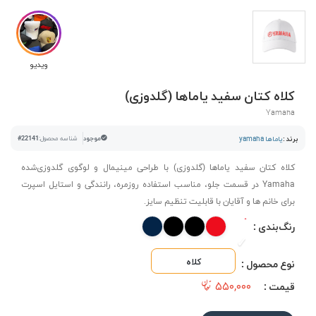
ویدیو
کلاه کتان سفید یاماها (گلدوزی)
Yamaha
برند :
یاماها yamaha
موجود
شناسه محصول:
#22141
کلاه کتان سفید یاماها (گلدوزی) با طراحی مینیمال و لوگوی گلدوزی‌شده
Yamaha در قسمت جلو، مناسب استفاده روزمره، رانندگی و استایل اسپرت
برای خانم ها و آقایان با قابلیت تنظیم سایز.
رنگ‌بندی :
کلاه
نوع محصول :
۵۵۰,۰۰۰
قیمت :