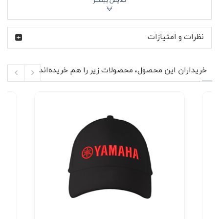
جنس کتان این کلاه باعث شده هنگام استفاده طولانی‌مدت،
حس سبکی و گردش هوا را تجربه کنید. قطر داخلی حدود 19
سانتی‌متر طراحی شده و به کمک بند تنظیم سایز در پشت کلاه،
نظرات و امتیازات
برای فرم‌های مختلف سر قابل تنظیم است. طول نقاب 7
سانتی‌متری نیز به‌خوبی از صورت در برابر نور آفتاب محافظت
می‌کند و آن را به گزینه‌ای کاربردی برای رانندگی، سفر و فعالیت
در فضای باز تبدیل کرده است. کلاه کتان سفید یاماها (گلدوزی)
خریداران این محصول، محصولات زیر را هم خریده‌اند
برای خانم ها و آقایان مناسب بوده و به‌راحتی در استایل زنانه و
مردانه هماهنگ می‌شود.
ویژگی‌های محصول ⚙️
نوع محصول: کلاه کپ اسپرت
جنس: کتان تنفس‌پذیر و مناسب استفاده طولانی
لوگوی Yamaha گلدوزی‌شده در قسمت جلوی کلاه
قابلیت تنظیم سایز در پشت کلاه
قطر داخلی حدود 19 سانتی‌متر
طول نقاب 7 سانتی‌متر برای محافظت بهتر در برابر
آفتاب
مناسب استفاده روزمره، رانندگی، سفر و فعالیت فضای
باز
قابل استفاده مشترک برای خانم ها و آقایان