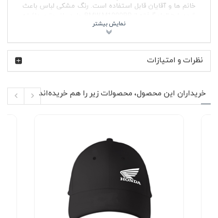
خانم ها و آقایان قابل استفاده است. رنگ مشکی لباس باعث
شده طرح الهام‌گرفته از BMW M1000RR جلوه واضح‌تری داشته
باشد و به‌راحتی با آیتم‌های مختلف کمد لباس ست شود.
ویژگی‌های محصول 🔥
نظرات و امتیازات
جنس پارچه: پنبه ای نرم و تنفس پذیر
مدل: آستین کوتاه مناسب فصول گرم و استفاده لایه‌ای
یقه: گرد کشباف با فرم استاندارد
ویژگی پارچه: بدون پرز و بدون آب رفت در صورت
خریداران این محصول، محصولات زیر را هم خریده‌اند
شستشوی صحیح
طراحی: دارای چاپ گرافیکی با الهام از موتور BMW
Motorrad M1000RR
کاربرد: مناسب استفاده روزمره، استایل اسپرت و
نیمه‌رسمی
مناسب استفاده مشترک برای استایل زنانه و مردانه
پارچه پنبه ای استفاده‌شده در تیشرت پنبه ای مشکی موتور
BMW M1000RR باعث گردش مناسب هوا می‌شود و در طول
روز احساس سنگینی یا گرمای آزاردهنده ایجاد نمی‌کند. الیاف
طبیعی پنبه در کنار دوخت تمیز، باعث شده فرم لباس بعد از
استفاده مداوم نیز حفظ شود. یقه گرد کشباف به‌خوبی روی
گردن می‌نشیند و در اثر شستشو تغییر شکل نمی‌دهد. چاپ