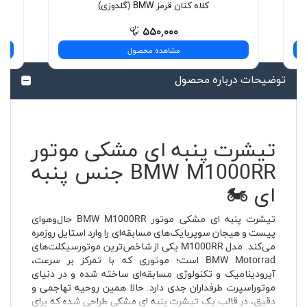
کلاه کتان قرمز BMW (گلدوزی)
د
۵۵۰,۰۰۰
مشاهده محصول
توضیحات درباره محصول
تیشرت پنبه ای مشکی موتور
BMW M1000RR جنس پنبه
ای 🏍️
تیشرت پنبه ای مشکی موتور BMW M1000RR حال‌وهوای
پیست و هیجان سوپربایک‌های مسابقه‌ای را وارد استایل روزمره
می‌کند. مدل M1000RR یکی از شاخص‌ترین موتورسیکلت‌های
BMW Motorrad است؛ موتوری که با تمرکز بر سرعت،
آیرودینامیک و تکنولوژی مسابقه‌ای ساخته شده و در دنیای
موتوراسپرت طرفداران جدی دارد. حالا همین روحیه تهاجمی و
دقیق، در قالب یک تیشرت پنبه ای مشکی طراحی شده که برای