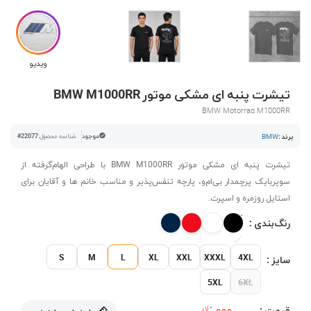
ویدیو
تیشرت پنبه ای مشکی موتور BMW M1000RR
BMW Motorrad M1000RR
برند :
BMW
موجود
شناسه محصول:
#22077
تیشرت پنبه ای مشکی موتور BMW M1000RR با طراحی الهام‌گرفته از
سوپربایک پرچمدار بی‌ام‌و، پارچه تنفس‌پذیر و مناسب خانم ها و آقایان برای
استایل روزمره و اسپرت.
رنگ‌بندی :
S
M
L
XL
XXL
XXXL
4XL
سایز :
5XL
6XL
قیمت :