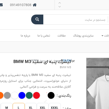
09149107808
لات
سایزبندی پوشاک
مقالات
تماس با ما
درباره ما
برند :
BMW
تیشرت پنبه ای سفید BMW M3
موجود
شناسه محصول:
#21797
BMW M3
تیشرت پنبه ای سفید BMW M3 با پارچه تنفس‌پذی
از دنیای موتوراسپرت، انتخابی جذاب برای استایل روزمره
آقایان علاقه‌مند به سرعت و طراحی آلمانی.
رنگ‌بندی :
M
L
XL
XXL
XXXL
سایز :