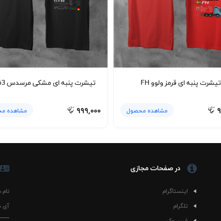
د کرد.
تیشرت پنبه ای سفید BMW M3 برای کسانی طراحی شده که نام M3 برایشان یادآور پیست مسابقه
تیشرت پنبه ای قرمز ولوو FH
تیشرت پنبه ای مشکی مرسدس CLS63
۹۹۹,۰۰۰
۹
مشاهده محصول
مشاهده م
در صفحات مجازی
اینستاگرام
نام 
تلگرام
آی د
فیسبوک