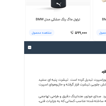
تراول ماگ رنگ مشکی مدل BMW
۵۹۹,۰۰۰
حصول
مشاهده محصول
‌مندان دنیای خودرو و موتوراسپرت تبدیل کرده است. تیشرت پنبه ای سفید
 و سبک طراحی شده تا در استفاده روزمره، حس آزادی حرکت و خنکی را منتقل کند. چاپ طرح BMW M3 روی بخش جلویی تیشرت قرار گرفته و حال‌وهوای اسپرت
ینگ و خیابان‌ها باز کرد. صدای موتور، هندلینگ دقیق و طراحی تهاجمی
ت جهان تبدیل شود. تیشرت پنبه ای سفید BMW M3 با الهام از همین روحیه ساخته شده؛ مناسب کسانی که به جزئیات فنی،