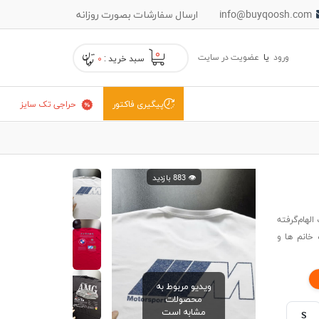
info@buyqoosh.com
ارسال سفارشات بصورت روزانه
۰
ورود
یا
عضویت در سایت
سبد خرید :
۰
حراجی تک سایز
پیگیری فاکتور
👁️ 883 بازدید
ر و چاپ الهام‌گرفته
 خانم ها و
ویدیو مربوط به
محصولات
مشابه است
S