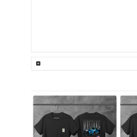
ز حد می‌شود. یقه گرد کشباف به خوبی روی گردن
تی با سایر آیتم‌های کمد لباس ست شود. تیشرت
است. می‌توانید آن را با شلوار جین آبی تیره یا
مشکی و کتانی سفید ست کنید تا یک استایل روزمره هماهنگ داشته باشید. برای پاییز نیز ترکیب تیشرت پنبه ای سفید BMW M3 با یک کاپشن چرمی یا هودی مشکی، جلوه‌ای
اً برای کسانی که می‌خواهند علاقه خود به دنیای