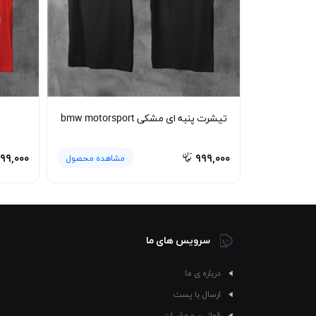
نحوه شستشو و نگهداری 🧼
مدت طولانی ظاهر تمیز و فرم اولیه خود را حفظ خواه
فرهنگ موتوراسپرت در استایل روزمره.
تیشرت پنبه ای مشکی bmw motorsport
۹۹,۰۰۰
۹۹۹,۰۰۰
مشاهده محصول
سرویس های ما
درباره ی ما
ارسال با پست
قوانین و مقررات