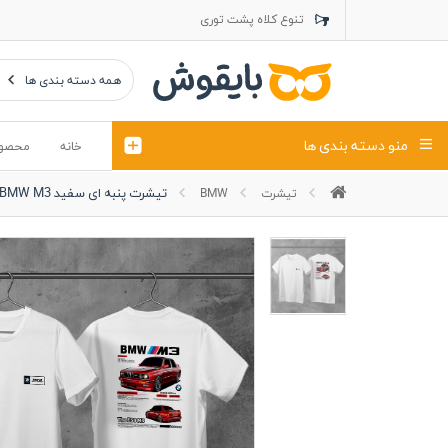
تنوع کلاه پشت توری
تنوع کلاه کتان
تنوع تراول ماک
همه دسته بندی ها
منو دسته بندی ها
خانه
محصو
تیشرت پنبه ای سفید BMW M3
تیشرت
BMW
تیشرت
کلاه
پولوشرت
تیشِرت اور
پولوشرت آستین بلند
کاپشن بهاری (ژاکت)