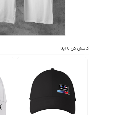
کاپشن زمستانی
تیشرت آستین بلند
شلوار اسلش
پافر
کاملش کن با اینا
شلوارک
کفش
دورس
کوله و کیف
هودی
سویشرت زیپدار