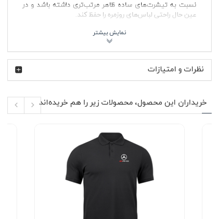
نسبت به تیشرت‌های ساده ظاهر مرتب‌تری داشته باشد و در
عین حال راحتی لباس‌های روزمره را حفظ کند.
در تصویر محصول، لوگوی مرسدس بنز AMG به‌صورت گلدوزی
روی بخش جلویی لباس قرار گرفته و به‌خاطر اجرای ظریف آن،
لباس بیش از حد شلوغ یا تبلیغاتی دیده نمی‌شود. استفاده از
گلدوزی به‌جای چاپ، باعث شده جزئیات لوگو ماندگاری
نظرات و امتیازات
بیشتری داشته باشد و بعد از شستشو فرم اولیه خود را حفظ
کند. ترکیب رنگ سفید با جزئیات تیره لوگو، استایل این
پولوشرت را برای ست شدن با شلوار جین مشکی، اسلش
طوسی، شلوار کتان کرم یا حتی شلوارک تابستانی بسیار
خریداران این محصول، محصولات زیر را هم خریده‌اند
کاربردی کرده است.
AMG یکی از شناخته‌شده‌ترین زیرمجموعه‌های مرسدس بنز در
دنیای خودروهای پرفورمنس است؛ برندی که طرفدارانش معمولاً
به طراحی مهندسی‌شده، صدای موتورهای قدرتمند و فضای
مسابقه‌ای علاقه دارند. همین هویت باعث شده لباس‌هایی با
لوگوی AMG میان علاقه‌مندان خودرو، ماشین‌های اسپرت و
فرهنگ اتومبیل‌رانی محبوبیت زیادی داشته باشد. پولوشرت
جودون سفید مرسدس بنز (گلدوزی) هم دقیقاً همین حس را
منتقل می‌کند؛ لباسی ساده اما با جزئیاتی که برای طرفداران
Mercedes benz AMG معنا دارد.