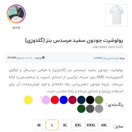
ویدیو
پولوشرت جودون سفید مرسدس بنز (گلدوزی)
Mercedes benz AMG
برند :
مرسدس بنز mercedes benz
موجود
شناسه محصول:
#21684
پولوشرت جودون سفید مرسدس بنز (گلدوزی) با طراحی مینیمال و لوگوی
گلدوزی‌شده AMG روی سینه، ترکیبی از استایل اسپرت و نیمه‌رسمی را ارائه
می‌دهد. پارچه جودون تنفس‌پذیر، یقه دکمه‌دار و فرم خوش‌دوخت آن برای
استفاده روزمره و استایل مردانه و زنانه مناسب است.
رنگ‌بندی :
M
L
XL
XXL
XXXL
4XL
سایز :