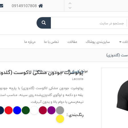
09149107808
لات
سایزبندی پوشاک
مقالات
تماس با ما
درباره ما
ست (گلدوزی)
برند :
بایقوش
پولوشرت جودون مشکی لاکوست (گلدوز
موجود
شناسه محصول:
#21544
Lacoste
پولوشرت جودون مشکی لاکوست (گلدوزی) با پارچه جودون
یقه دو دکمه و لوگوی گلدوزی‌شده روی سینه، مناسب استای
نیمه‌رسمی با دوام بالا و بدون آب‌رفت.
رنگ‌بندی :