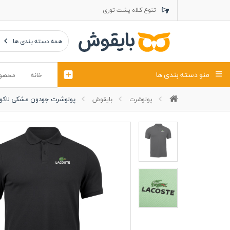
تنوع کلاه پشت توری
تنوع کلاه کتان
تنوع تراول ماک
همه دسته بندی ها
منو دسته بندی ها
خانه
محصو
پولوشرت جودون مشکی لاکو
پولوشرت
بایقوش
تیشرت
کلاه
پولوشرت
تیشِرت اور
پولوشرت آستین بلند
کاپشن بهاری (ژاکت)