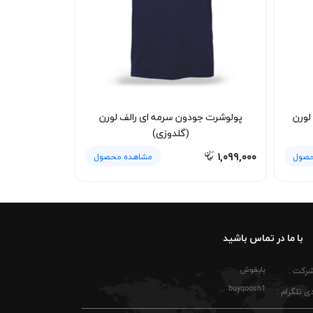
س‌های همرنگ بشویید تا از ایجاد رد یا کدر شدن
ا رعایت این نکات، پولوشرت جودون مشکی لاکوست
تلف همراهتان می‌آید و هر بار ترکیب تازه‌ای
لورن
پولوشرت جودون سرمه ای رالف لورن
(گلدوزی)
۱,۰۹۹,۰۰۰
حصول
مشاهده محصول
با ما در تماس باشید
بایقوش
شرکت :
buyqoosh1
ی تلگرام :