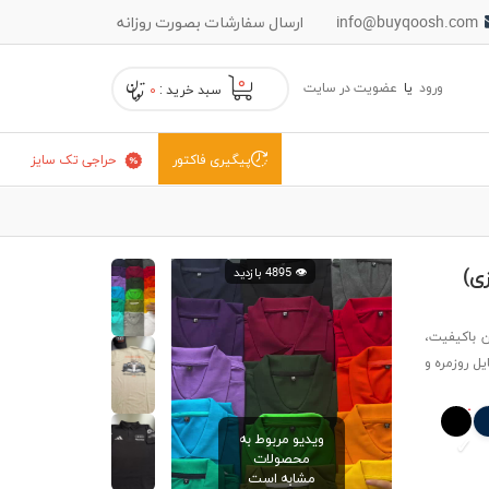
info@buyqoosh.com
ارسال سفارشات بصورت روزانه
۰
ورود
یا
عضویت در سایت
سبد خرید :
۰
حراجی تک سایز
پیگیری فاکتور
ی)
👁️ 4895 بازدید
 باکیفیت،
ل روزمره و
ویدیو مربوط به
محصولات
مشابه است