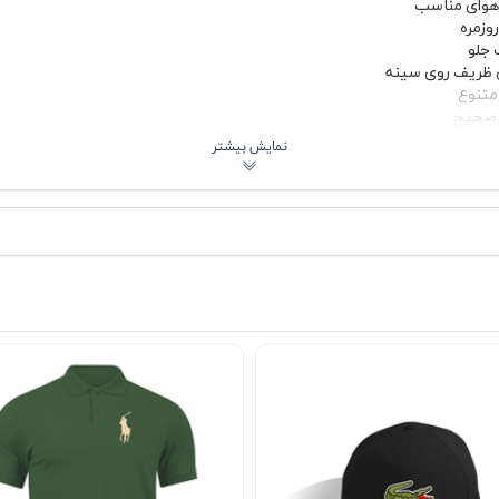
 هوای مناسب
روزمره
 جلو
 ظریف روی سینه
متنوع
 صحیح
ت گلدوزی روی سینه قرار گرفته، یکی از شناخته‌شده‌ترین المان‌های دنیای 
 و همین موضوع باعث ماندگاری بیشتر آن در برابر شستشو و استفاده مکرر م
رفه‌ای‌تر نشان می‌دهد.
بت به تیشرت‌های نخی ساده ایستایی بیشتری دارد و روی تن فرم بهتری ایجا
به دنبال استایل زنانه و مردانه مرتب و قابل اعتماد هستند، انتخابی کاربردی
ی غیررسمی هم مناسب می‌کند.
هادی 👕
گذارد. این پولوشرت را می‌توانید با شلوار جین آبی یا طوسی برای یک استای
وسی تیره و یک کفش کالج ظاهری مرتب و جمع‌وجور می‌سازد. در روزهای خنک‌تر
شرت جلو باز بپوشید؛ یقه آن از زیر لایه رویی دیده می‌شود و به استایل شما
ی غیررسمی، پیاده‌روی شهری یا حتی سفرهای کوتاه گزینه‌ای کاربردی است. 
واند لایه زیرین یک استایل چندلایه باشد. دوام بالا و ساختار پارچه جودون باع