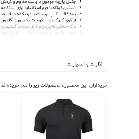
جنس پارچه جودون با بافت مقاوم و گردش
آستین کوتاه با فرم استاندارد برای استفاده 
یقه کلاسیک پولوشرت با دو دکمه در قسمت
لوگوی کروکودیل لاکوست به صورت گلدوزی
رنگ مشکی کاربردی و قابل ست با آیتم‌های 
بدون پرزدهی و بدون آب‌رفت در شستشوی
دوام بالا و مناسب استفاده طولانی‌مدت
لوگوی لاکوست که به شکل کروکودیل سبز و به صور
سطحی؛ بلکه با دوخت مستقیم روی پارچه اجرا شده
اما شاخص، تضاد ظریفی ایجاد کرده که ظاهر کار را ح
نظرات و امتیازات
پارچه جودون به دلیل ساختار بافتی خاص خود، نس
مشکی لاکوست (گلدوزی) برای خانم ها و آقایان که 
از حد اسپرت؛ تعادلی که آن را برای محیط‌های کار
خریداران این محصول، محصولات زیر را هم خریده‌اند
موارد استفاده و استایل پیشن
رنگ مشکی همیشه دست شما را برای ست کردن باز می‌
علاقه دارید، ترکیب آن با شلوار کتان کرم یا ط
(گلدوزی) را زیر یک کت تک، کاپشن سبک یا حتی سوی
این مدل برای دورهمی‌های دوستانه، قرارهای کار
به‌تنهایی استفاده می‌شود و در پاییز و بهار می‌ت