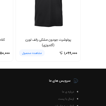
را حفظ کند.
نحوه شستشو و نگهداری 🧼
برای حفظ رنگ مشکی عمیق و جلوگیری از تغییر سای
جلوگیری شود. استفاده از شوینده ملایم و پرهیز
(گلدوزی) برای مدت طولانی بدون پرزدهی و بدون آب
پولوشرت جودون مشکی لاکوست (گلدوزی) مدلی است
پولوشرت جودون مشکی رالف لورن
کلا
می‌سازد.
(گلدوزی)
۵۰,۰۰۰
۱,۰۹۹,۰۰۰
مشاهده محصول
سرویس های ما
درباره ی ما
ارسال با پست
قوانین و مقررات