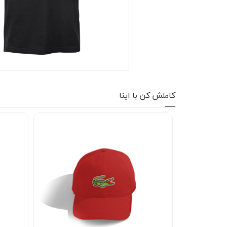
کاپشن زمستانی
تیشرت آستین بلند
شلوار اسلش
پافر
کاملش کن با اینا
شلوارک
کفش
دورس
کوله و کیف
هودی
سویشرت زیپدار