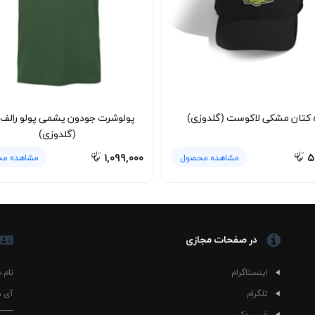
ز، شستشو با آب سرد توصیه می‌شود. بهتر است لباس را پشت‌ورو کرده و با لبا
 از خشک‌کن با حرارت بالا، به حفظ فرم یقه و کیفیت گلدوزی کمک می‌کند. ب
‌رفت باقی می‌ماند و همان ظاهر اولیه خود را حفظ می‌کند.
 که می‌تواند پایه ثابت کمد لباس شما باشد؛ لباسی که در موقعیت‌های مخ
ه کتان مشکی لاکوست (گلدوزی)
پولوشرت جودون یشمی پولو رالف 
(گلدوزی)
۱,۰۹۹,۰۰۰
۵
مشاهده محصول
مشاهده م
در صفحات مجازی
اینستاگرام
نام 
تلگرام
آی د
فیسبوک