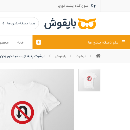
تنوع کلاه پشت توری
تنوع کلاه کتان
تنوع تراول ماک
همه دسته بندی ها
منو دسته بندی ها
خانه
محصو
تیشرت پنبه ای سفید دور زدن
تیشرت
بایقوش
تیشرت
کلاه
پولوشرت
تیشِرت اور
پولوشرت آستین بلند
کاپشن بهاری (ژاکت)