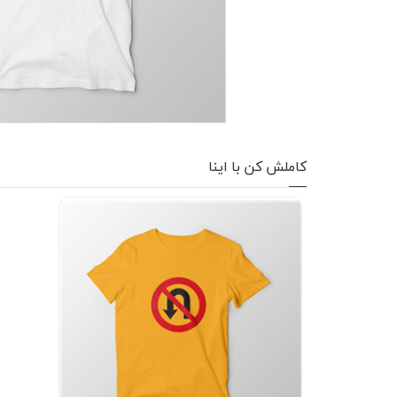
کاپشن زمستانی
تیشرت آستین بلند
شلوار اسلش
پافر
کاملش کن با اینا
شلوارک
کفش
دورس
کوله و کیف
هودی
سویشرت زیپدار