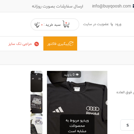
info@buyqoosh.com
ارسال سفارشات بصورت روزانه
۰
ورود
یا
عضویت در سایت
سبد خرید :
۰
حراجی تک سایز
پیگیری فاکتور
👁️ 0 بازدید
فوق العاده
ویدیو مربوط به
S
محصولات
مشابه است