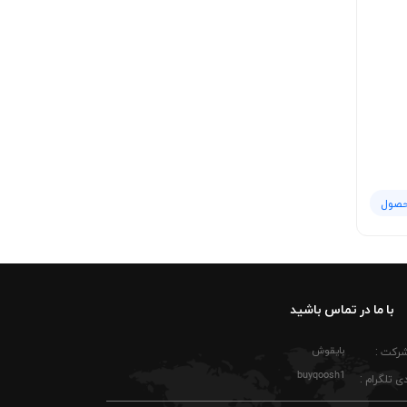
حصول
با ما در تماس باشید
بایقوش
شرکت :
buyqoosh1
ی تلگرام :