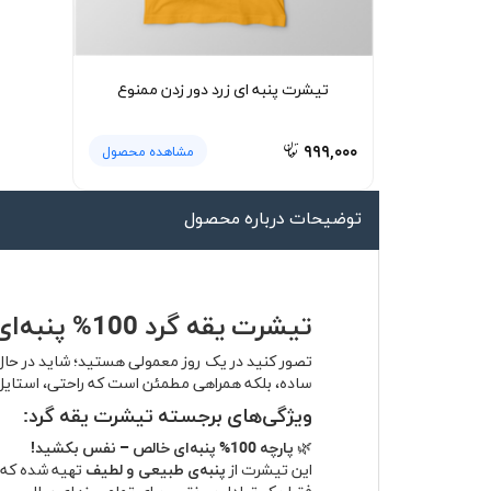
لیوان و ماگ
لباس کار
تیشرت پنبه ای زرد دور زدن ممنوع
کلاه بافت
دستکش
۹۹۹,۰۰۰
مشاهده محصول
گردنی کلاه شو
توضیحات درباره محصول
تیشرت یقه گرد 100% پنبه‌ای – راحتی بی‌نقص، استایل بی‌دغدغه
تصور کنید در یک روز معمولی هستید؛ شاید در حال 
ساده، بلکه همراهی مطمئن است که راحتی، استایل و 
ویژگی‌های برجسته تیشرت یقه گرد:
🌿
پارچه 100% پنبه‌ای خالص – نفس بکشید!
این تیشرت از
پنبه‌ی طبیعی و لطیف
تهیه شده که پ
فقط یک تعادل بی‌نقص برای تمام روزهای سال.