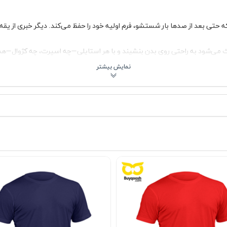
حتی بعد از صدها بار شستشو، فرم اولیه خود را حفظ می‌کند. دیگر خبری از یق
می‌شود به راحتی روی بدن بنشیند و با هر استایلی—چه اسپرت، چه کژوال—ه
د. چه طرفدار رنگ‌های کلاسیک باشید، چه دنبال تنالیته‌های خاص، این تیشرت 
 از تغییر رنگ یا سایز، همیشه مثل روز اول تازه می‌ماند.
 آینه، لبخندی از راحتی و رضایت روی لب‌های شما بنشاند. این فقط یک تیشر