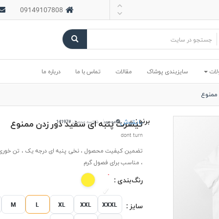
09149107808
لات
سایزبندی پوشاک
مقالات
تماس با ما
درباره ما
 ممنوع
برند :
بایقوش
تیشرت پنبه ای سفید دور زدن ممنوع
موجود
شناسه محصول:
#14197
dont turn
تضمین کیفیت محصول ، نخی پنبه ای درجه یک ، تن خوری 
، مناسب برای فصول گرم
رنگ‌بندی :
M
L
XL
XXL
XXXL
سایز :