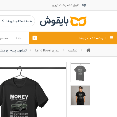
تنوع کلاه پشت توری
تنوع کلاه کتان
تنوع تراول ماک
همه دسته بندی ها
منو دسته بندی ها
خانه
محصو
تیشرت پنبه ای مشکی
تیشرت
لندرور Land Rover
تیشرت
کلاه
پولوشرت
تیشِرت اور
پولوشرت آستین بلند
کاپشن بهاری (ژاکت)