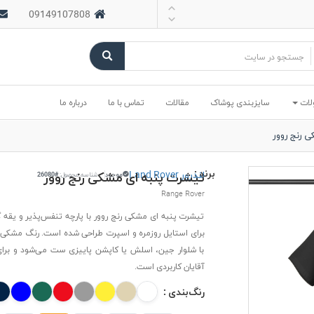
09149107808
لات
سایزبندی پوشاک
مقالات
تماس با ما
درباره ما
 رنج روور
برند :
لندرور Land Rover
تیشرت پنبه ای مشکی رنج روور
موجود
شناسه محصول:
#26080
Range Rover
تیشرت پنبه ای مشکی رنج روور با پارچه تنفس‌پذیر و یقه 
برای استایل روزمره و اسپرت طراحی شده است. رنگ مشکی آ
با شلوار جین، اسلش یا کاپشن پاییزی ست می‌شود و برای
آقایان کاربردی است.
رنگ‌بندی :