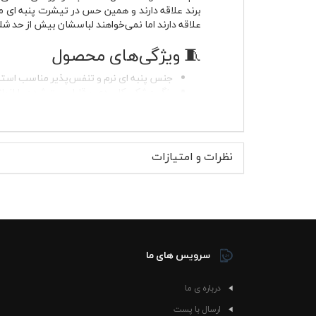
برند علاقه دارند و همین حس در تیشرت پنبه ای 
علاقه دارند اما نمی‌خواهند لباسشان بیش از حد شلوغ
🧵 ویژگی‌های محصول
جنس پنبه ای نرم و تنفس‌پذیر مناسب استفا
رنگ مشکی کاربردی و قابل ست شدن با انواع ا
آستین کوتاه مناسب چهار فصل و قابل استفا
یقه گرد کشباف با فرم استاندارد و راحت
پارچه بدون پرز برای حفظ ظاهر لباس بعد از 
دوخت مناسب برای استفاده روزانه و استای
نظرات و امتیازات
بدون آب رفت در صورت شستشو با آب سرد
مناسب خانم ها و آقایان
پارچه این تیشرت حس خشکی یا زبری ایجاد نمی‌کند
می‌شود در روزهای گرم یا هنگام فعالیت روزمره ا
یا حتی شلوار کارگو ترکیب جذابی می‌سازد. اگر اس
تیشرت پنبه ای زیر لباس رویی باعث تعادل دما و ر
سرویس های ما
🏁 موارد استفاده و استایل پ
درباره ی ما
تیشرت پنبه ای مشکی رنج روور برای موقعیت‌های م
شده این مدل به‌راحتی وارد استایل نیمه‌رسمی هم 
ارسال با پست