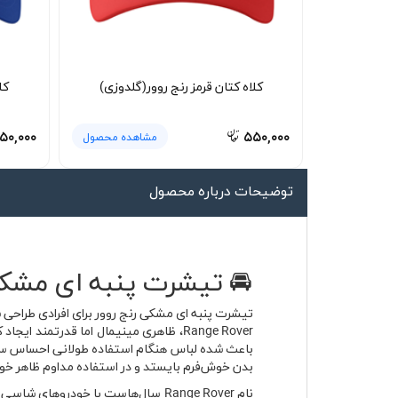
لیوان و ماگ
لباس کار
کلاه بافت
کلاه کتان قرمز رنج روور(گلدوزی)
کل
دستکش
۵۰,۰۰۰
۵۵۰,۰۰۰
مشاهده محصول
گردنی کلاه شو
توضیحات درباره محصول
🚘 تیشرت پنبه ای مشکی رنج روور ange Rover
تیشرت پنبه ای مشکی رنج روور برای افرادی طراحی شد
Range Rover، ظاهری مینیمال اما قدرتمند
باعث شده لباس هنگام استفاده طولانی احساس سنگ
بدن خوش‌فرم بایستد و در استفاده مداوم ظاهر خود 
نام Range Rover سال‌هاست با خود