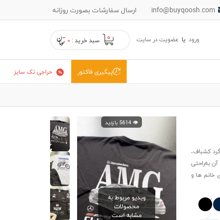
info@buyqoosh.com
ارسال سفارشات بصورت روزانه
۰
ورود
یا
عضویت در سایت
سبد خرید :
۰
حراجی تک سایز
پیگیری فاکتور
👁️ 5614 بازدید
گرد کشباف،
ن به‌راحتی
 خانم ها و
ویدیو مربوط به
محصولات
مشابه است