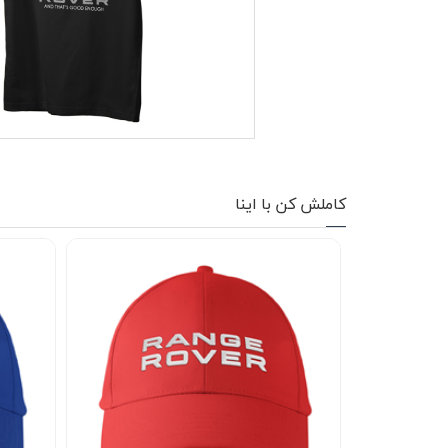
کاپشن زمستانی
تیشرت آستین بلند
شلوار اسلش
پافر
شلوارک
کاملش کن با اینا
کفش
دورس
کوله و کیف
هودی
سویشرت زیپدار