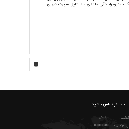
 خودرو، رانندگی جاده‌ای و استایل اسپرت شهری
گین به حساب می‌آید. تنفس‌پذیر بودن لباس باعث
 تیره خود با شلوار جین آبی، ذغالی، اسلش مشکی
م ظاهر جذابی پیدا می‌کند؛ مخصوصاً در پاییز که
با ما در تماس باشید
بایقوش
شرکت :
فه، سفر یا رانندگی‌های طولانی. رنگ مشکی باعث
buyqoosh1
دروهای انگلیسی و برند لندرور علاقه دارید، این
ی تلگرام :