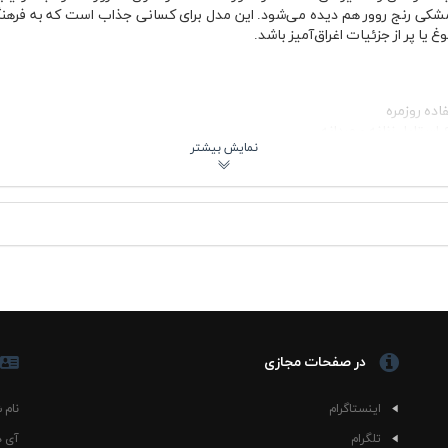
مشکی رنج روور هم دیده می‌شود. این مدل برای کسانی جذاب است که به فرهنگ
 یا پر از جزئیات اغراق‌آمیز باشد.
ده روزمره
ستایل زنانه و مردانه
ده زیر کاپشن یا هودی
استفاده مداوم
ل اسپرت
 و برای استفاده روزانه انتخاب کاربردی‌تری نسبت به پارچه‌های ضخیم و سن
حساس راحتی بیشتری داشته باشید. تیشرت پنبه ای مشکی رنج روور به‌خاطر رنگ
تایل لایه‌ای را دوست دارید، این مدل زیر کاپشن چرمی، بامبر یا جکت جین ه
احتی بیشتر می‌شود.
در صفحات مجازی
یشنهادی
اینستاگرام
نام 
ختلفی قابل استفاده است؛ از دورهمی دوستانه و استفاده روزمره گرفته تا کا
بشود و بتوان آن را با کت جین یا کفش سفید ساده ترکیب کرد. اگر به فضای خو
تلگرام
آی د