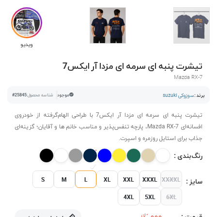
ویدیو
تیشرت پنبه ای سرمه ای مزدا آر ایکس7
Mazda RX-7
برند :
سوزوکی suzuki
موجود
شناسه محصول:
#25845
تیشرت پنبه ای سرمه ای مزدا آر ایکس7 با طراحی الهام‌گرفته از خودروی
افسانه‌ای Mazda RX-7، پارچه تنفس‌پذیر و مناسب خانم ها و آقایان؛ گزینه‌ای
جذاب برای استایل روزمره و اسپرت.
رنگ‌بندی :
S
M
L
XL
XXL
XXXL
XXXXL
سایز :
4XL
5XL
6XL
قیمت :