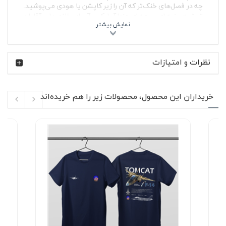
چه در فصل‌های خنک‌تر که آن را زیر کاپشن یا هودی می‌پوشید.
تیشرت پنبه ای سرمه ای مزدا آر ایکس7 برای خانم ها و آقایان
طراحی شده و به‌راحتی در استایل زنانه و مردانه جا می‌گیرد.
Mazda RX-7 یکی از شناخته‌شده‌ترین خودروهای اسپرت ژاپنی
است که با موتور روتاری خاص خود، در دهه‌های ۸۰ و ۹۰
نظرات و امتیازات
میلادی جایگاه ویژه‌ای میان علاقه‌مندان سرعت و تیونینگ
پیدا کرد. این خودرو در فرهنگ دریفت و مسابقات خیابانی نیز
حضوری پررنگ داشته و هنوز هم طرفداران پرشوری در سراسر
دنیا دارد. چاپ گرافیکی RX-7 روی قسمت جلوی تیشرت، ادای
خریداران این محصول، محصولات زیر را هم خریده‌اند
احترامی به همین میراث هیجان‌انگیز است؛ طرحی که برای
علاقه‌مندان واقعی خودروهای JDM معنای عمیق‌تری دارد.
ویژگی‌های محصول 🔍
جنس پارچه: پنبه‌ای نرم، تنفس‌پذیر و مناسب استفاده
طولانی‌مدت
مدل: آستین کوتاه با یقه گرد کشباف مقاوم
چاپ گرافیکی Mazda RX-7 در قسمت جلوی لباس
پارچه بدون پرزدهی و بدون آب‌رفت در صورت
شستشوی صحیح
مناسب خانم ها و آقایان، قابل استفاده مشترک
دوخت تمیز و فرم مناسب برای استایل روزمره و اسپرت