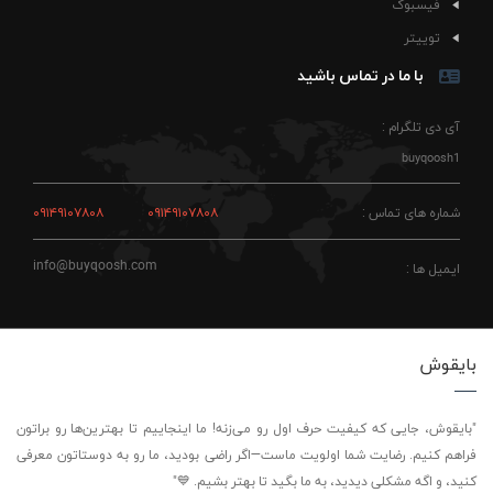
فیسبوک
توییتر
با ما در تماس باشید
آی دی تلگرام :
buyqoosh1
شماره های تماس :
۰۹۱۴۹۱۰۷۸۰۸
۰۹۱۴۹۱۰۷۸۰۸
info@buyqoosh.com
ایمیل ها :
بایقوش
"بایقوش، جایی که کیفیت حرف اول رو می‌زنه! ما اینجاییم تا بهترین‌ها رو براتون
فراهم کنیم. رضایت شما اولویت ماست—اگر راضی بودید، ما رو به دوستاتون معرفی
کنید، و اگه مشکلی دیدید، به ما بگید تا بهتر بشیم. 💙"