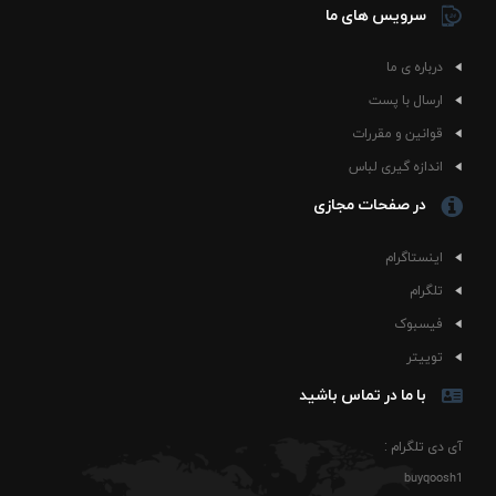
سرویس های ما
درباره ی ما
ارسال با پست
قوانین و مقررات
اندازه گیری لباس
در صفحات مجازی
اینستاگرام
تلگرام
فیسبوک
توییتر
با ما در تماس باشید
آی دی تلگرام :
buyqoosh1